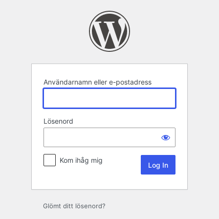
Logga
in
Användarnamn eller e-postadress
Lösenord
Kom ihåg mig
Glömt ditt lösenord?